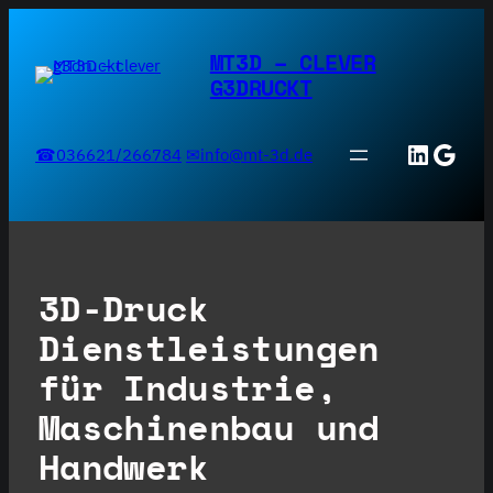
Zum
Inhalt
MT3D – CLEVER
springen
G3DRUCKT
Linked
Goog
☎036621/266784
✉info@mt-3d.de
3D-Druck
Dienstleistungen
für Industrie,
Maschinenbau und
Handwerk