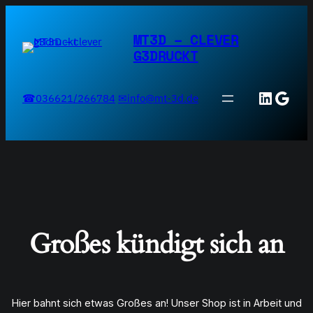
MT3D – CLEVER
G3DRUCKT
Linked
Goog
☎036621/266784
✉info@mt-3d.de
Großes kündigt sich an
Hier bahnt sich etwas Großes an! Unser Shop ist in Arbeit und